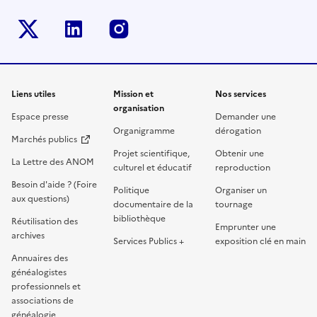
twitter-x
linkedin
instagram
Liens utiles
Mission et
Nos services
organisation
Espace presse
Demander une
Organigramme
dérogation
Marchés publics
Projet scientifique,
Obtenir une
La Lettre des ANOM
culturel et éducatif
reproduction
Besoin d'aide ? (Foire
Politique
Organiser un
aux questions)
documentaire de la
tournage
bibliothèque
Réutilisation des
Emprunter une
archives
Services Publics +
exposition clé en main
Annuaires des
généalogistes
professionnels et
associations de
généalogie