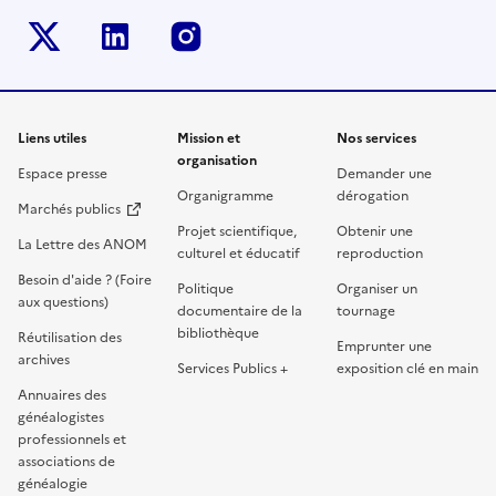
twitter-x
linkedin
instagram
Liens utiles
Mission et
Nos services
organisation
Espace presse
Demander une
Organigramme
dérogation
Marchés publics
Projet scientifique,
Obtenir une
La Lettre des ANOM
culturel et éducatif
reproduction
Besoin d'aide ? (Foire
Politique
Organiser un
aux questions)
documentaire de la
tournage
bibliothèque
Réutilisation des
Emprunter une
archives
Services Publics +
exposition clé en main
Annuaires des
généalogistes
professionnels et
associations de
généalogie