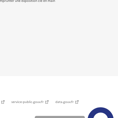
mprunter une exposition clé en main
service-public.gouv.fr
data.gouv.fr