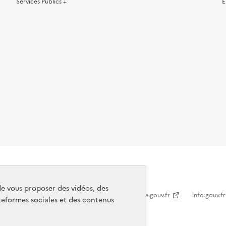
Services Publics +
E
de vous proposer des vidéos, des
legifrance.gouv.fr
info.gouv.fr
eformes sociales et des contenus