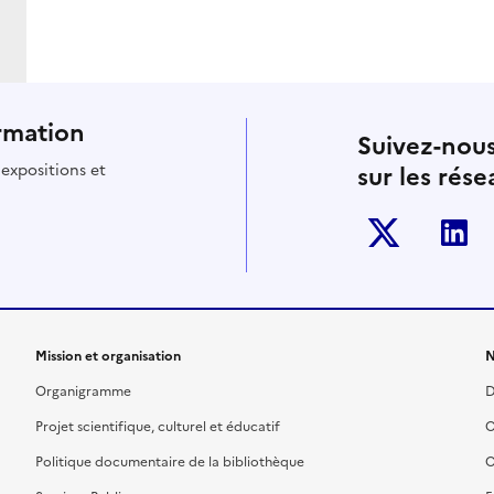
rmation
Suivez-nou
 expositions et
sur les rés
twitter-x
l
Mission et organisation
N
Organigramme
D
Projet scientifique, culturel et éducatif
O
Politique documentaire de la bibliothèque
O