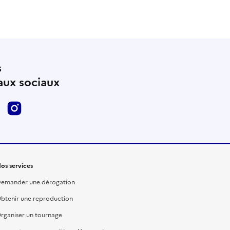
s
eaux sociaux
inkedin
instagram
os services
emander une dérogation
btenir une reproduction
rganiser un tournage